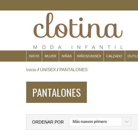
INICIO
MUJER
NIÑAS
NIÑOS/UNISEX
CALZADO
OUTL
Inicio
/
UNISEX
/
PANTALONES
PANTALONES
ORDENAR POR
Más nuevos primero