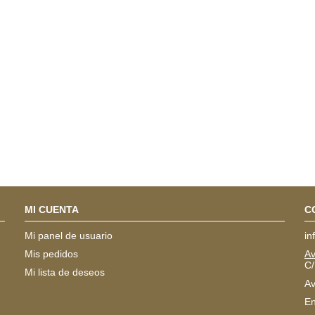
MI CUENTA
C
Mi panel de usuario
in
Mis pedidos
Av
C/
Mi lista de deseos
Av
En