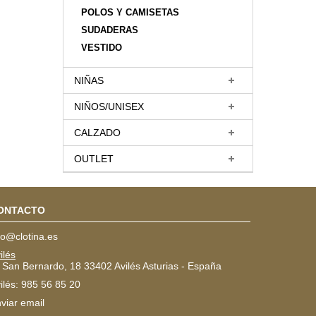
POLOS Y CAMISETAS
SUDADERAS
VESTIDO
NIÑAS
NIÑOS/UNISEX
CALZADO
OUTLET
ONTACTO
fo@clotina.es
ilés
 San Bernardo, 18 33402 Avilés Asturias - España
ilés: 985 56 85 20
viar email