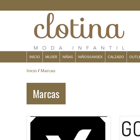
INICIO
MUJER
NIÑAS
NIÑOS/UNISEX
CALZADO
OUTL
Inicio
/
Marcas
Marcas